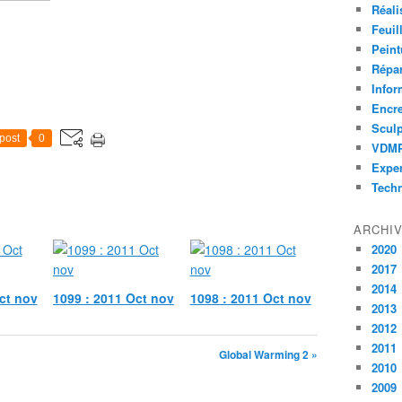
Réali
Feuil
Peint
Répar
Infor
Encr
Sculp
post
0
VDM
Exper
Tech
ARCHI
2020
2017
2014
ct nov
1099 : 2011 Oct nov
1098 : 2011 Oct nov
2013
2012
2011
Global Warming 2 »
2010
2009