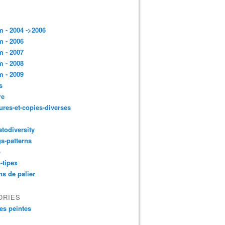
 - 2004 ->2006
 - 2006
 - 2007
 - 2008
 - 2009
s
re
ures-et-copies-diverses
todiversity
gs-patterns
p
-tipex
ns de palier
ORIES
es peintes