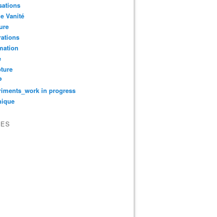
sations
le Vanité
ure
ations
mation
e
ture
P
iments_work in progress
nique
VES