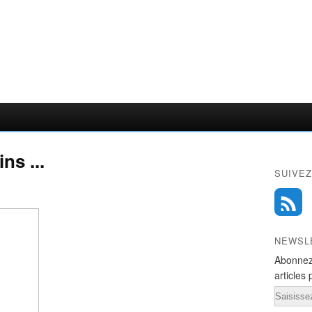
ns ...
SUIVEZ
NEWSL
Abonnez
articles 
Email