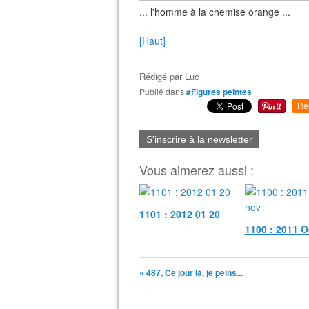
... l'homme à la chemise orange ...
[Haut]
Rédigé par
Luc
Publié dans
#Figures peintes
Re
S'inscrire à la newsletter
Vous aimerez aussi :
1101 : 2012 01 20
1100 : 2011 O
« 487, Ce jour là, je peins...