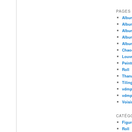
PAGES
Album
Album
Album
Album
Album
Chao
Louv
Peint
Roll
Thana
Tilin
vdm
vdmp
Voisi
CATÉG
Figur
Roll