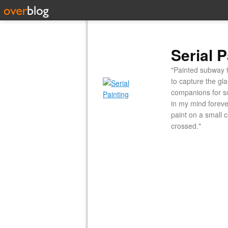
Serial P
"Painted subway t
to capture the gl
companions for so
in my mind forever
paint on a small 
crossed."