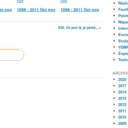
Réali
ct nov
1099 : 2011 Oct nov
1098 : 2011 Oct nov
Feuil
Peint
Répar
630, Ce jour là, je peins... »
Infor
Encr
Sculp
VDM
Exper
Tech
ARCHI
2020
2017
2014
2013
2012
2011
2010
2009