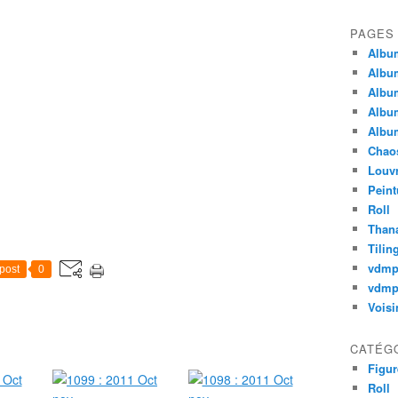
PAGES
Album
Album
Album
Album
Album
Chao
Louv
Peint
Roll
Thana
Tilin
vdm
post
0
vdmp
Voisi
CATÉG
Figur
Roll