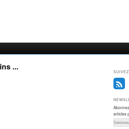
ns ...
SUIVEZ
NEWSL
Abonnez
articles 
Email