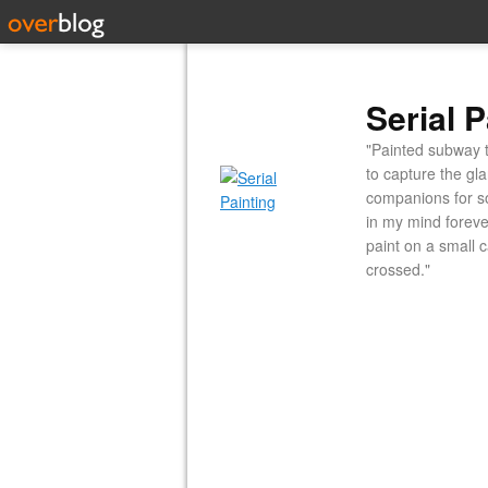
Serial P
"Painted subway t
to capture the gl
companions for so
in my mind forever
paint on a small 
crossed."