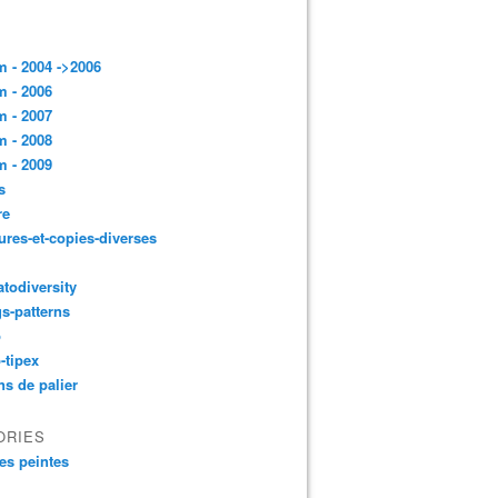
 - 2004 ->2006
 - 2006
 - 2007
 - 2008
 - 2009
s
re
ures-et-copies-diverses
todiversity
gs-patterns
p
-tipex
ns de palier
ORIES
es peintes