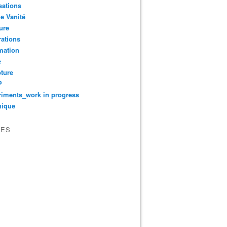
sations
le Vanité
ure
ations
mation
e
ture
P
iments_work in progress
nique
VES