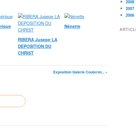
2008
2007
2006
rique
Nénette
ARTIC
RIBERA Jusepe LA
DEPOSITION DU
CHRIST
Exposition Galerie Couteron... »