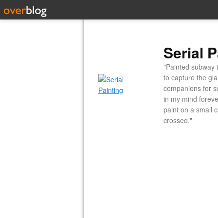
Serial P
"Painted subway t
to capture the gl
companions for so
in my mind forever
paint on a small 
crossed."