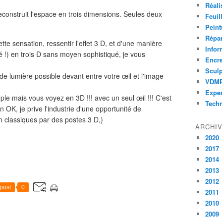
Réali
construit l'espace en trois dimensions. Seules deux
Feuil
Peint
Répar
te sensation, ressentir l'effet 3 D, et d'une manière
Infor
é !) en trois D sans moyen sophistiqué, je vous
Encr
Sculp
u de lumière possible devant entre votre œil et l'image
VDM
Exper
mple mais vous voyez en 3D !!! avec un seul œil !!! C'est
Tech
n OK, je prive l'industrie d'une opportunité de
n classiques par des postes 3 D,)
ARCHI
2020
2017
2014
2013
2012
post
0
2011
2010
2009