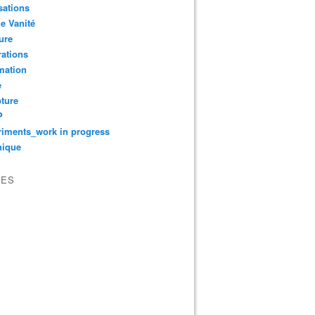
sations
le Vanité
ure
ations
mation
e
ture
P
iments_work in progress
nique
VES