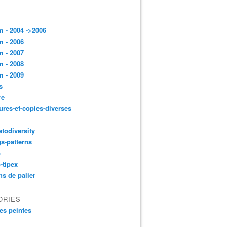
 - 2004 ->2006
 - 2006
 - 2007
 - 2008
 - 2009
s
re
ures-et-copies-diverses
todiversity
gs-patterns
p
-tipex
ns de palier
ORIES
es peintes