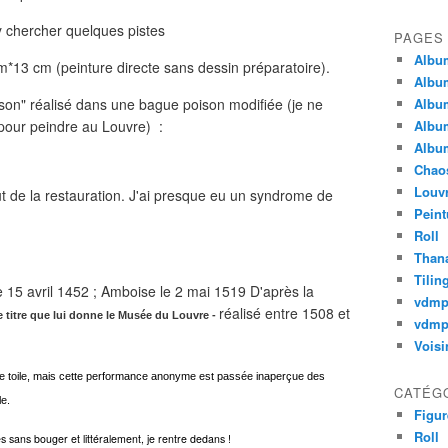
r y chercher quelques pistes
PAGES
Album
*13 cm (peinture directe sans dessin préparatoire).
Album
ison" réalisé dans une bague poison modifiée (je ne
Album
on pour peindre au Louvre) :
Album
Album
Chao
Louv
ut de la restauration. J'ai presque eu un syndrome de
Peint
Roll
Thana
Tilin
le 15 avril 1452 ; Amboise le 2 mai 1519 D'après la
vdm
réalisé entre 1508 et
le titre que lui donne le Musée du Louvre -
vdmp
Voisi
te toile, mais cette performance anonyme est passée inaperçue des
CATÉG
le.
Figur
Roll
 sans bouger et littéralement, je rentre dedans !