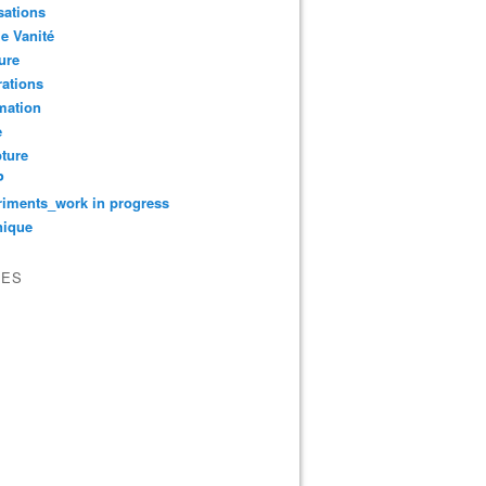
sations
le Vanité
ure
ations
mation
e
ture
P
iments_work in progress
nique
VES