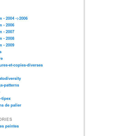
 - 2004 ->2006
 - 2006
 - 2007
 - 2008
 - 2009
s
re
ures-et-copies-diverses
todiversity
gs-patterns
p
-tipex
ns de palier
ORIES
es peintes