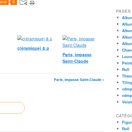
post
0
PAGES
Album
Album
Album
Album
Album
c(éramique) & p
Chao
Paris, impasse
Louv
Saint-Claude
Peint
Roll
Thana
Paris, impasse Saint-Claude »
Tilin
vdm
vdmp
Voisi
CATÉG
Figur
Roll