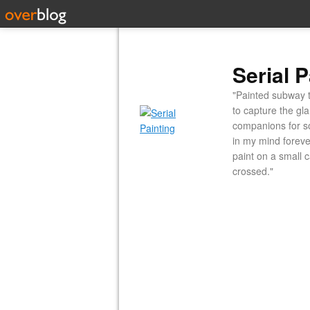
Serial P
"Painted subway t
to capture the gl
companions for so
in my mind forever
paint on a small 
crossed."