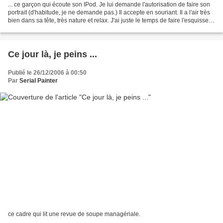
... ce garçon qui écoute son IPod. Je lui demande l'autorisation de faire son
portrait (d'habitude, je ne demande pas.) Il accepte en souriant. Il a l'air très
bien dans sa tête, très nature et relax. J'ai juste le temps de faire l'esquisse et
de peindre...
Ce jour là, je peins ...
Publié le 26/12/2006 à 00:50
Par
Serial Painter
ce cadre qui lit une revue de soupe managériale.