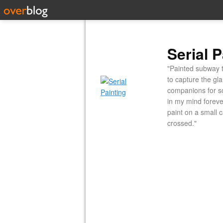
Serial P
"Painted subway t
to capture the gl
companions for so
in my mind forever
paint on a small 
crossed."