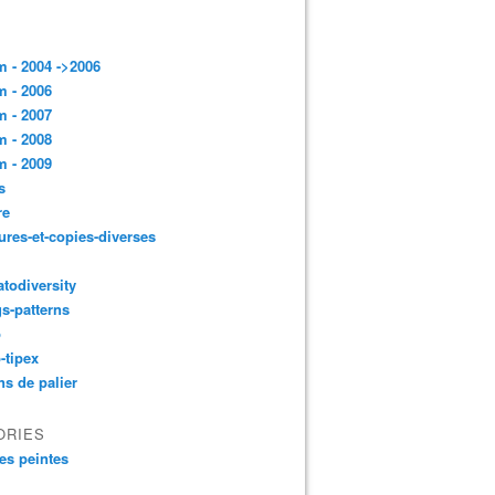
 - 2004 ->2006
 - 2006
 - 2007
 - 2008
 - 2009
s
re
ures-et-copies-diverses
todiversity
gs-patterns
p
-tipex
ns de palier
ORIES
es peintes