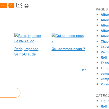
post
0
PAGES
Album
Album
Album
Album
Album
Chao
Louv
Paris, impasse
Qui sommes-nous ?
Peint
Saint-Claude
Roll
Thana
Tilin
p »
vdm
vdmp
Voisi
CATÉG
Figur
Roll