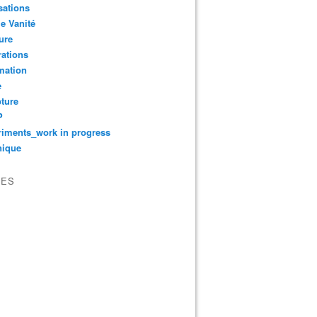
sations
le Vanité
ure
ations
mation
e
ture
P
iments_work in progress
nique
VES