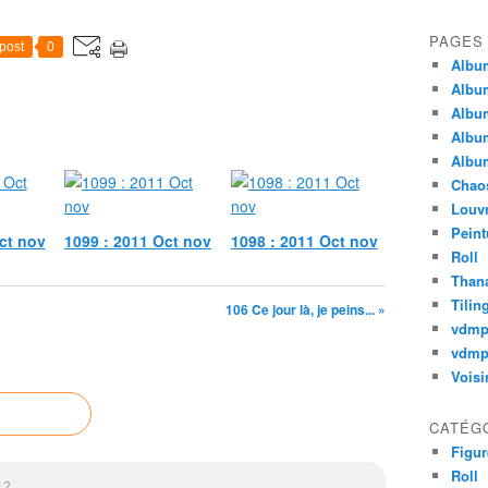
PAGES
post
0
Album
Album
Album
Album
Album
Chao
Louv
Peint
ct nov
1099 : 2011 Oct nov
1098 : 2011 Oct nov
Roll
Thana
Tilin
106 Ce jour là, je peins... »
vdm
vdmp
Voisi
CATÉG
Figur
Roll
12