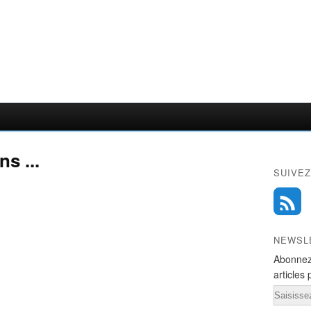
ns ...
SUIVEZ
NEWSL
Abonnez
articles 
Email