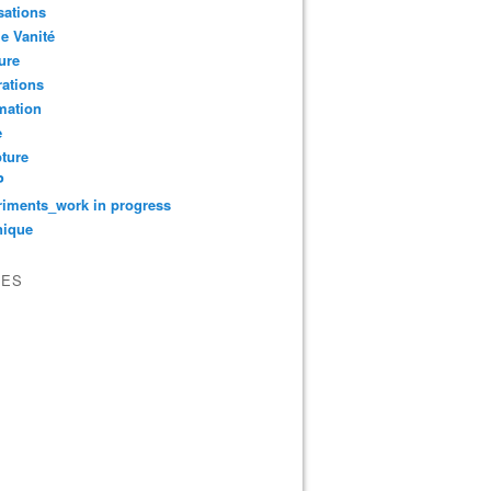
sations
le Vanité
ure
ations
mation
e
ture
P
iments_work in progress
nique
VES