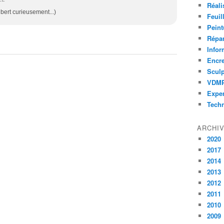
Réali
ert curieusement...)
Feuil
Peint
Répar
Infor
Encr
Sculp
VDM
Exper
Tech
ARCHI
2020
2017
2014
2013
2012
2011
2010
2009