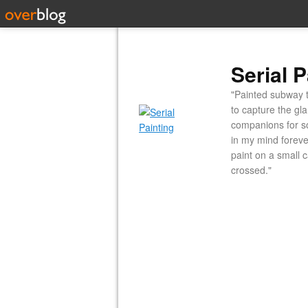
Serial P
"Painted subway t
to capture the gl
companions for so
in my mind forever
paint on a small 
crossed."