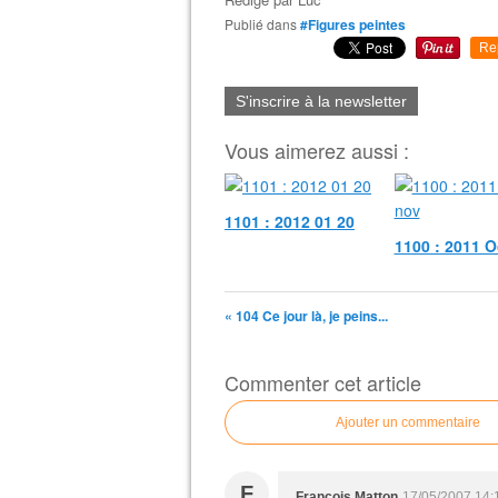
Publié dans
#Figures peintes
Re
S'inscrire à la newsletter
Vous aimerez aussi :
1101 : 2012 01 20
1100 : 2011 O
« 104 Ce jour là, je peins...
Commenter cet article
Ajouter un commentaire
F
François Matton
17/05/2007 14: