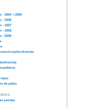
 - 2004 ->2006
 - 2006
 - 2007
 - 2008
 - 2009
s
re
ures-et-copies-diverses
todiversity
gs-patterns
p
-tipex
ns de palier
ORIES
es peintes