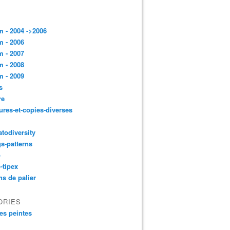
 - 2004 ->2006
 - 2006
 - 2007
 - 2008
 - 2009
s
re
ures-et-copies-diverses
todiversity
gs-patterns
p
-tipex
ns de palier
ORIES
es peintes