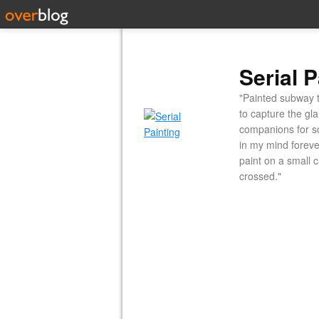
Serial P
"Painted subway t
to capture the gl
companions for so
in my mind forever
paint on a small 
crossed."