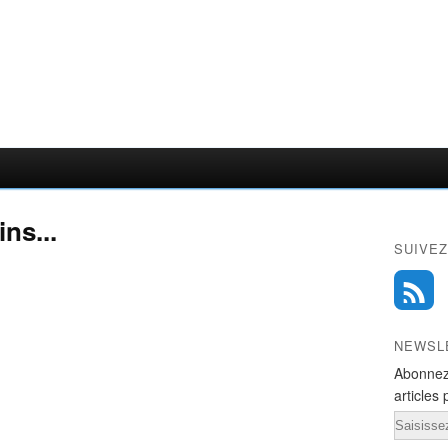
ins...
SUIVEZ
NEWSL
Abonnez
articles 
Email