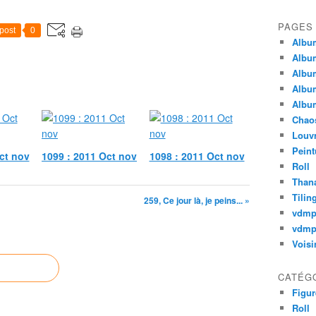
PAGES
post
0
Album
Album
Album
Album
Album
Chao
Louv
Peint
ct nov
1099 : 2011 Oct nov
1098 : 2011 Oct nov
Roll
Thana
Tilin
259, Ce jour là, je peins... »
vdm
vdmp
Voisi
CATÉG
Figur
Roll