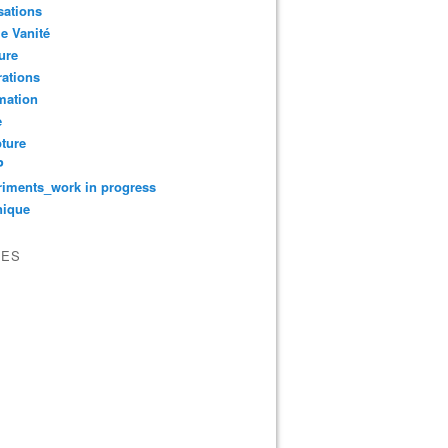
sations
le Vanité
ure
ations
mation
e
ture
P
iments_work in progress
nique
VES