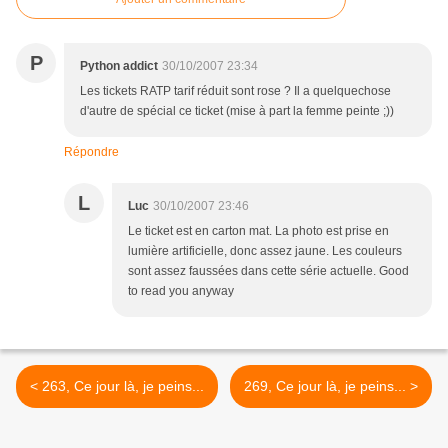
P
Python addict
30/10/2007 23:34
Les tickets RATP tarif réduit sont rose ? Il a quelquechose
d'autre de spécial ce ticket (mise à part la femme peinte ;))
Répondre
L
Luc
30/10/2007 23:46
Le ticket est en carton mat. La photo est prise en
lumière artificielle, donc assez jaune. Les couleurs
sont assez faussées dans cette série actuelle. Good
to read you anyway
< 263, Ce jour là, je peins...
269, Ce jour là, je peins... >