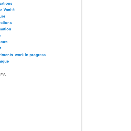
sations
le Vanité
ure
ations
mation
e
ture
P
iments_work in progress
nique
VES