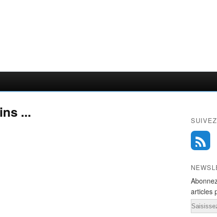
ns ...
SUIVEZ
NEWSL
Abonnez
articles 
Email