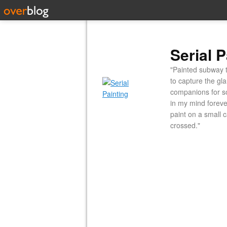
Serial P
"Painted subway t
to capture the gl
companions for so
in my mind forever
paint on a small 
crossed."