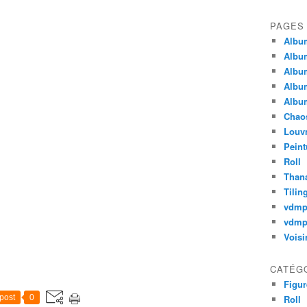
PAGES
Album
Album
Album
Album
Album
Chao
Louv
Peint
Roll
Thana
Tilin
vdm
vdmp
Voisi
CATÉG
Figur
post
0
Roll