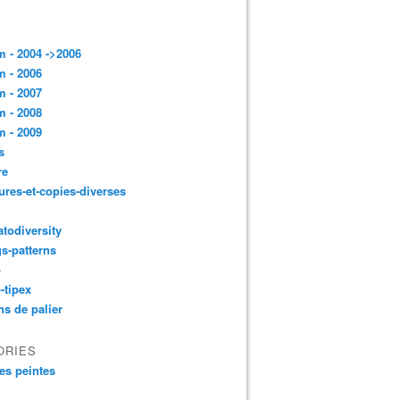
 - 2004 ->2006
 - 2006
 - 2007
 - 2008
 - 2009
s
re
ures-et-copies-diverses
todiversity
gs-patterns
p
-tipex
ns de palier
ORIES
es peintes