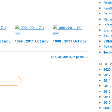
Réali
Feuil
Peint
Répar
Infor
Encr
Sculp
ct nov
1099 : 2011 Oct nov
1098 : 2011 Oct nov
VDM
Exper
Tech
467, Ce jour là, je peins... »
ARCHI
2020
2017
2014
2013
2012
2011
2010
2009