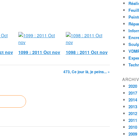
Réali
Feuil
Peint
Répar
Infor
Encr
Sculp
VDM
ct nov
1099 : 2011 Oct nov
1098 : 2011 Oct nov
Exper
Tech
473, Ce jour là, je peins... »
ARCHI
2020
2017
2014
2013
2012
2011
2010
2009