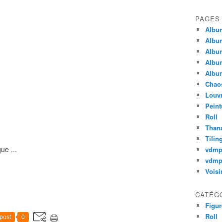
PAGES
Album
Album
Album
Album
Album
Chao
Louv
Peint
Roll
Thana
Tilin
ue ...
vdm
vdmp
Voisi
CATÉG
Figur
Roll
post
0