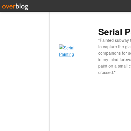
Serial P
"Painted subway t
to capture the gl
companions for so
in my mind forever
paint on a small 
crossed."