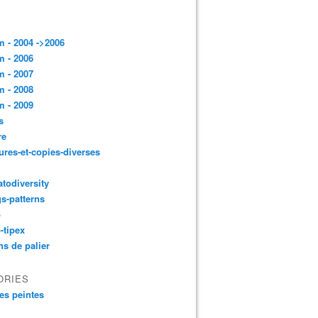
 - 2004 ->2006
 - 2006
 - 2007
 - 2008
 - 2009
s
re
ures-et-copies-diverses
todiversity
gs-patterns
p
-tipex
ns de palier
ORIES
es peintes