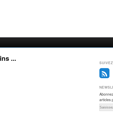
ns ...
SUIVEZ
NEWSL
Abonnez
articles 
Email