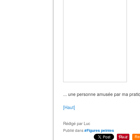
... une personne amusée par ma pratiq
[Haut]
Rédigé par
Luc
Publié dans
#Figures peintes
Re