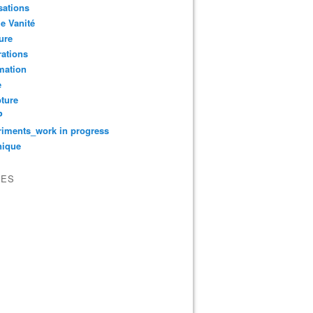
sations
le Vanité
ure
ations
mation
e
ture
P
iments_work in progress
nique
VES