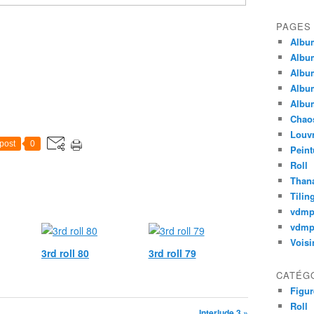
PAGES
Album
Album
Album
Album
Album
Chao
Louv
post
0
Peint
Roll
Thana
Tilin
vdm
vdmp
Voisi
3rd roll 80
3rd roll 79
CATÉG
Figur
Roll
Interlude 3 »