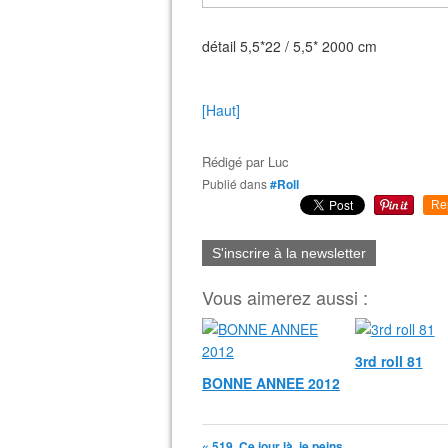
détail 5,5*22 / 5,5* 2000 cm
[Haut]
Rédigé par
Luc
Publié dans
#Roll
Re
S'inscrire à la newsletter
Vous aimerez aussi :
3rd roll 81
BONNE ANNEE 2012
« 519, Ce jour là, je peins...