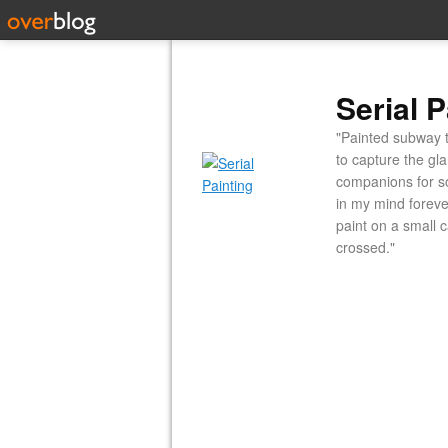
Serial P
"Painted subway t
to capture the gl
companions for so
in my mind forever
paint on a small 
crossed."