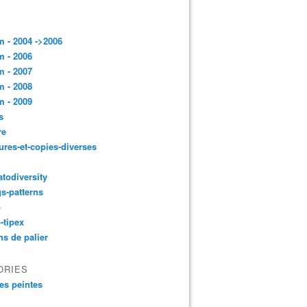
 - 2004 ->2006
 - 2006
 - 2007
 - 2008
 - 2009
s
re
ures-et-copies-diverses
todiversity
gs-patterns
p
-tipex
ns de palier
ORIES
es peintes