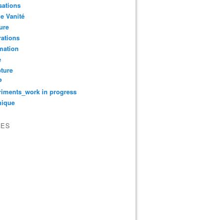
sations
le Vanité
ure
ations
mation
e
ture
P
iments_work in progress
nique
VES