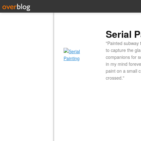
Serial P
"Painted subway t
to capture the gl
companions for so
in my mind forever
paint on a small 
crossed."