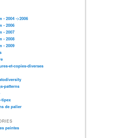
 - 2004 ->2006
 - 2006
 - 2007
 - 2008
 - 2009
s
re
ures-et-copies-diverses
todiversity
gs-patterns
p
-tipex
ns de palier
ORIES
es peintes