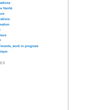
sations
le Vanité
ure
ations
mation
e
ture
P
iments_work in progress
nique
VES