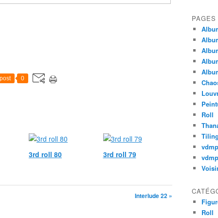
PAGES
Album
Album
Album
Album
Album
post
0
Chao
Louv
Peint
Roll
Thana
Tilin
vdm
3rd roll 80
3rd roll 79
vdmp
Voisi
CATÉG
Interlude 22 »
Figur
Roll