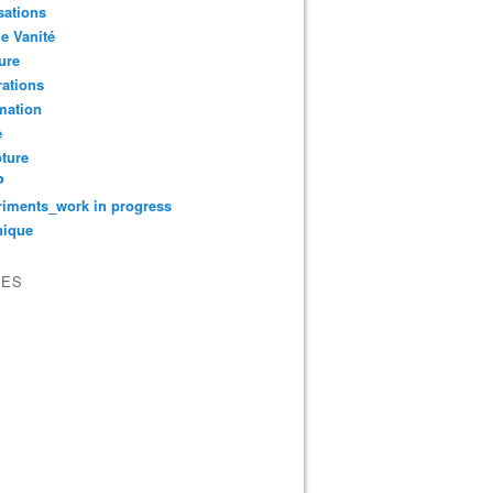
sations
le Vanité
ure
ations
mation
e
ture
P
iments_work in progress
nique
VES