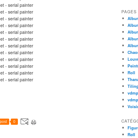
PAGES
Album
Album
Album
Album
Album
Chao
Louv
Peint
Roll
Thana
Tilin
vdm
vdmp
Voisi
CATÉG
post
0
Figur
Roll