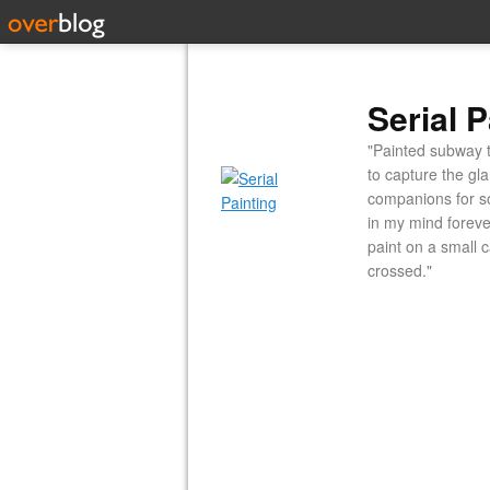
Serial P
"Painted subway t
to capture the gl
companions for so
in my mind forever
paint on a small 
crossed."