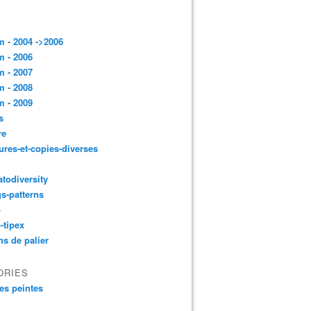
 - 2004 ->2006
 - 2006
 - 2007
 - 2008
 - 2009
s
re
ures-et-copies-diverses
todiversity
gs-patterns
p
-tipex
ns de palier
ORIES
es peintes