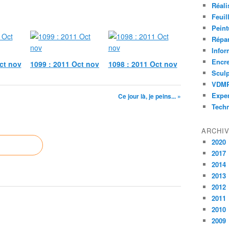
Réali
Feuil
Peint
Répar
Infor
Encr
ct nov
1099 : 2011 Oct nov
1098 : 2011 Oct nov
Sculp
VDM
Exper
Ce jour là, je peins... »
Tech
ARCHI
2020
2017
2014
2013
2012
2011
2010
2009