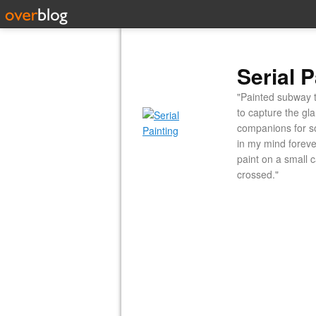
Serial P
"Painted subway t
to capture the gl
companions for so
in my mind forever
paint on a small 
crossed."