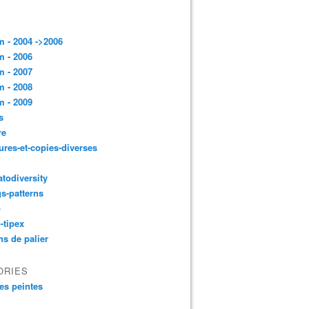
 - 2004 ->2006
 - 2006
 - 2007
 - 2008
 - 2009
s
re
ures-et-copies-diverses
todiversity
gs-patterns
p
-tipex
ns de palier
ORIES
es peintes