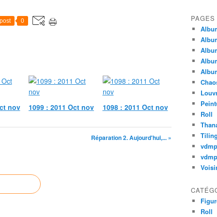
PAGES
post
0
Album
Album
Album
Album
Album
Chao
Louv
Peint
ct nov
1099 : 2011 Oct nov
1098 : 2011 Oct nov
Roll
Thana
Tilin
Réparation 2. Aujourd'hui,... »
vdm
vdmp
Voisi
CATÉG
Figur
Roll