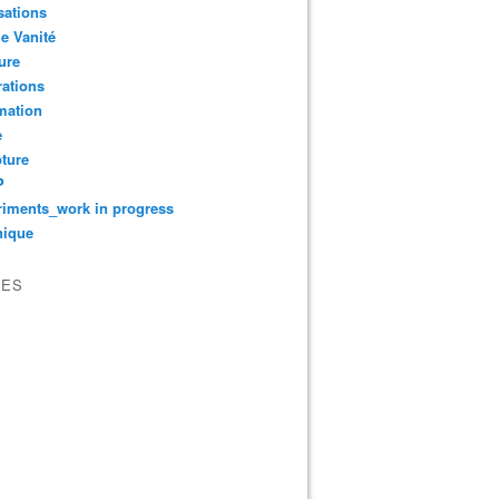
sations
le Vanité
ure
ations
mation
e
ture
P
iments_work in progress
nique
VES