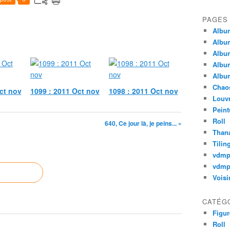
PAGES
Album
Album
Album
Album
Album
Chao
ct nov
1099 : 2011 Oct nov
1098 : 2011 Oct nov
Louv
Peint
Roll
640, Ce jour là, je peins... »
Thana
Tilin
vdm
vdmp
Voisi
CATÉG
Figur
Roll