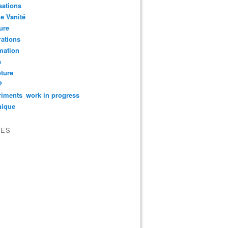
sations
le Vanité
ure
ations
mation
e
ture
P
iments_work in progress
nique
VES