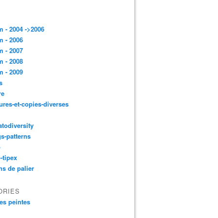
 - 2004 ->2006
 - 2006
 - 2007
 - 2008
 - 2009
s
re
ures-et-copies-diverses
todiversity
gs-patterns
p
-tipex
ns de palier
ORIES
es peintes