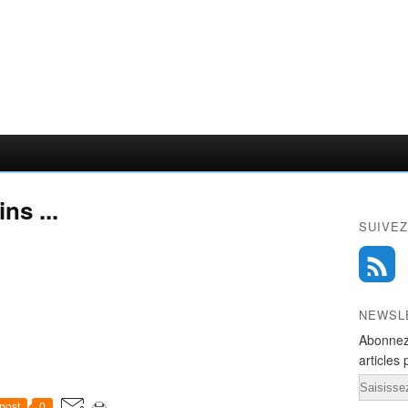
ns ...
SUIVEZ
NEWSL
Abonnez
articles 
Email
post
0