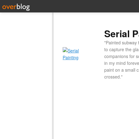
Serial P
"Painted subway t
to capture the gl
companions for so
in my mind forever
paint on a small 
crossed."