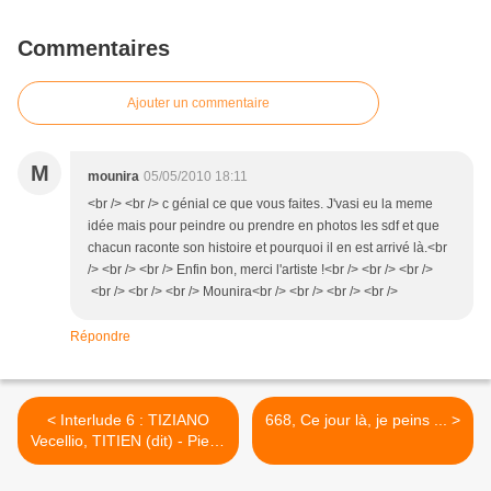
Commentaires
Ajouter un commentaire
M
mounira
05/05/2010 18:11
<br /> <br /> c génial ce que vous faites. J'vasi eu la meme
idée mais pour peindre ou prendre en photos les sdf et que
chacun raconte son histoire et pourquoi il en est arrivé là.<br
/> <br /> <br /> Enfin bon, merci l'artiste !<br /> <br /> <br />
<br /> <br /> <br /> Mounira<br /> <br /> <br /> <br />
Répondre
< Interlude 6 : TIZIANO
668, Ce jour là, je peins ... >
Vecellio, TITIEN (dit) - Pieve
di Cadore vers 1488-1489 ;
Venise le 27 août 1576