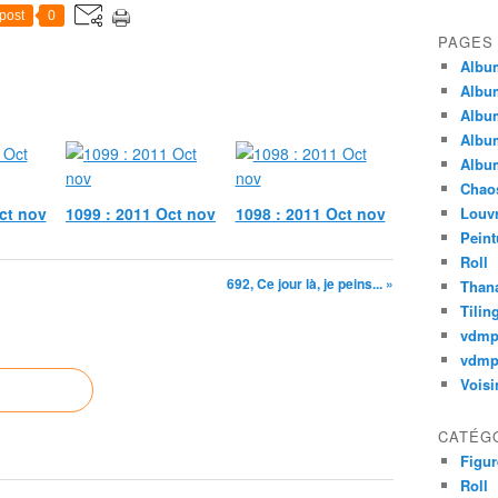
post
0
PAGES
Album
Album
Album
Album
Album
Chao
ct nov
1099 : 2011 Oct nov
1098 : 2011 Oct nov
Louv
Peint
Roll
692, Ce jour là, je peins... »
Thana
Tilin
vdm
vdmp
Voisi
CATÉG
Figur
Roll