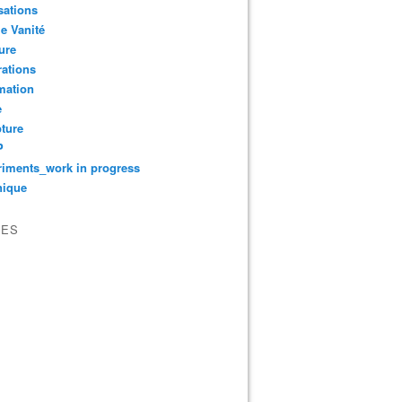
sations
le Vanité
ure
ations
mation
e
ture
P
iments_work in progress
nique
VES