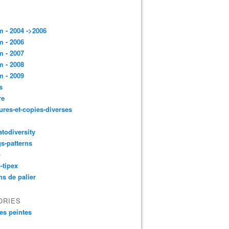
 - 2004 ->2006
 - 2006
 - 2007
 - 2008
 - 2009
s
re
ures-et-copies-diverses
todiversity
gs-patterns
p
-tipex
ns de palier
ORIES
es peintes