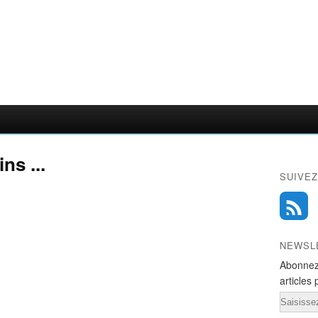
ns ...
SUIVEZ
NEWSL
Abonnez
articles 
Email