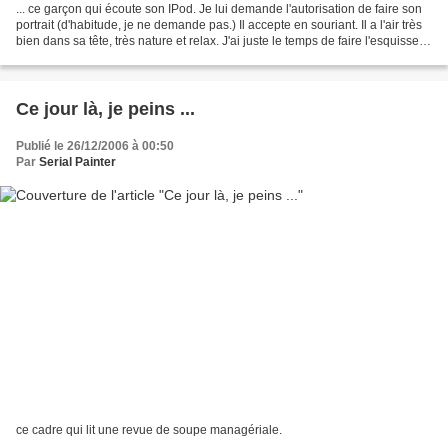
... ce garçon qui écoute son IPod. Je lui demande l'autorisation de faire son
portrait (d'habitude, je ne demande pas.) Il accepte en souriant. Il a l'air très
bien dans sa tête, très nature et relax. J'ai juste le temps de faire l'esquisse et
de peindre...
Ce jour là, je peins ...
Publié le 26/12/2006 à 00:50
Par
Serial Painter
ce cadre qui lit une revue de soupe managériale.