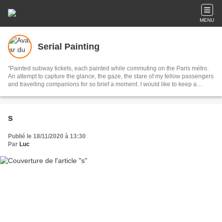
MENU
Serial Painting
"Painted subway tickets, each painted while commuting on the Paris métro.
An attempt to capture the glance, the gaze, the stare of my fellow passengers
and travelling companions for so brief a moment. I would like to keep a
picture of these unknown faces in my mind forever but, as time passes, the
memory fades until all that remains is a little paint on a small cardboard
ticket: a tiny reminder of a fleeting moment when two paths crossed."
s
Publié le 18/11/2020 à 13:30
Par
Luc