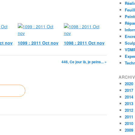
Réali
Feuil
Peint
Répar
Infor
Encr
ct nov
1099 : 2011 Oct nov
1098 : 2011 Oct nov
Sculp
VDM
Exper
446, Ce jour là, je peins... »
Tech
ARCHI
2020
2017
2014
2013
2012
2011
2010
2009