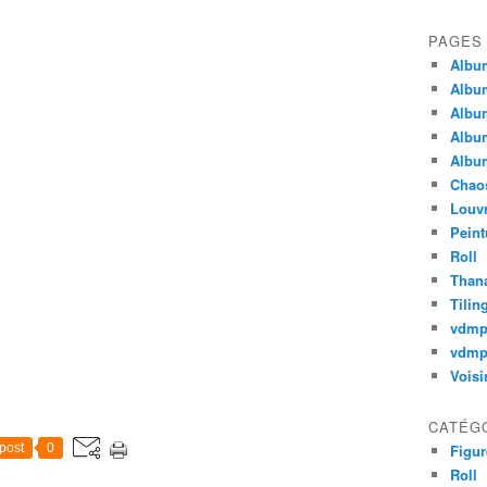
PAGES
Album
Album
Album
Album
Album
Chao
Louv
Peint
Roll
Thana
Tilin
vdm
vdmp
Voisi
CATÉG
post
0
Figur
Roll