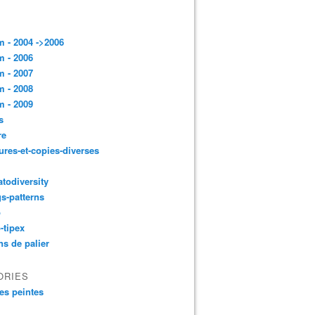
 - 2004 ->2006
 - 2006
 - 2007
 - 2008
 - 2009
s
re
ures-et-copies-diverses
todiversity
gs-patterns
p
-tipex
ns de palier
ORIES
es peintes