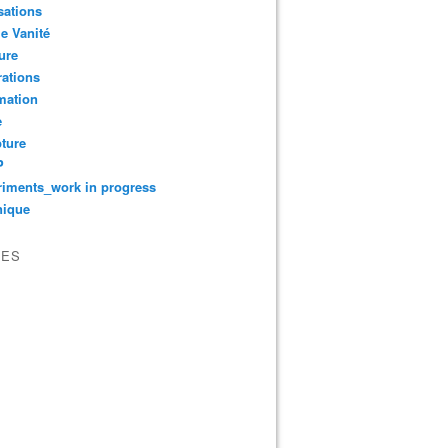
sations
le Vanité
ure
ations
mation
e
ture
P
iments_work in progress
nique
VES