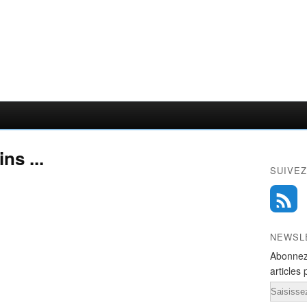
ns ...
SUIVEZ
NEWSL
Abonnez
articles 
Email