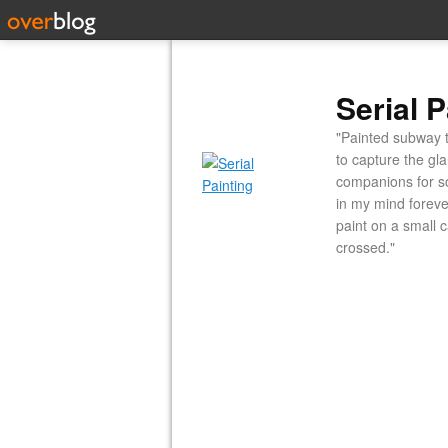
Serial P
"Painted subway t
to capture the gl
companions for so
in my mind forever
paint on a small 
crossed."