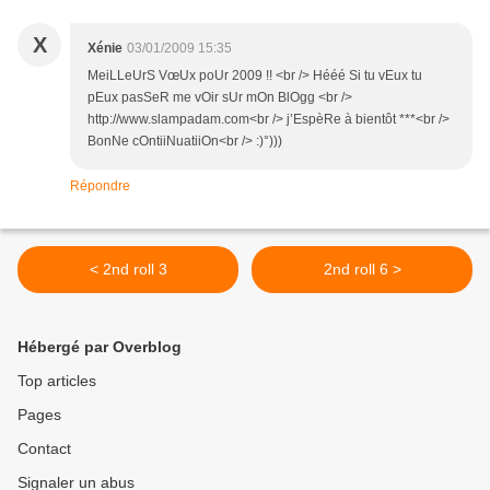
X
Xénie
03/01/2009 15:35
MeiLLeUrS VœUx poUr 2009 !! <br /> Hééé Si tu vEux tu
pEux pasSeR me vOir sUr mOn BlOgg <br />
http://www.slampadam.com<br /> j’EspèRe à bientôt ***<br />
BonNe cOntiiNuatiiOn<br /> :)°)))
Répondre
< 2nd roll 3
2nd roll 6 >
Hébergé par Overblog
Top articles
Pages
Contact
Signaler un abus