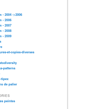
 - 2004 ->2006
 - 2006
 - 2007
 - 2008
 - 2009
s
re
ures-et-copies-diverses
todiversity
gs-patterns
p
-tipex
ns de palier
ORIES
es peintes