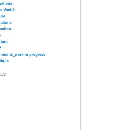
sations
le Vanité
ure
ations
mation
e
ture
P
iments_work in progress
nique
VES