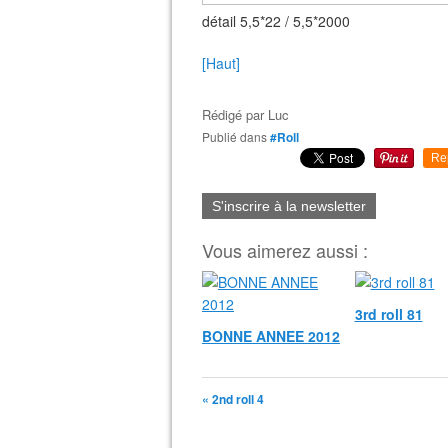
détail 5,5*22 / 5,5*2000
[Haut]
Rédigé par
Luc
Publié dans
#Roll
Re
S'inscrire à la newsletter
Vous aimerez aussi :
3rd roll 81
BONNE ANNEE 2012
« 2nd roll 4