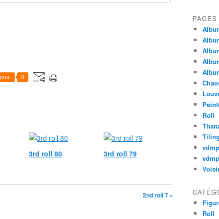
PAGES
Album
Album
Album
Album
Album
post
0
Chao
Louv
Peint
Roll
Thana
Tilin
vdm
3rd roll 80
3rd roll 79
vdmp
Voisi
CATÉG
2nd roll 7 »
Figur
Roll