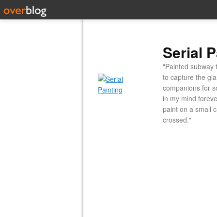
Serial P
"Painted subway t
to capture the gl
companions for so
in my mind forever
paint on a small 
crossed."