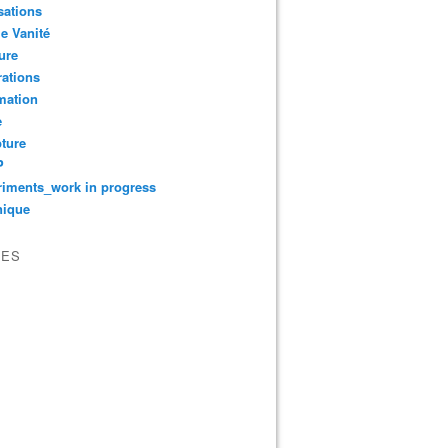
sations
le Vanité
ure
ations
mation
e
ture
P
iments_work in progress
nique
VES