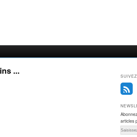
ns ...
SUIVEZ
NEWSL
Abonnez
articles 
Email