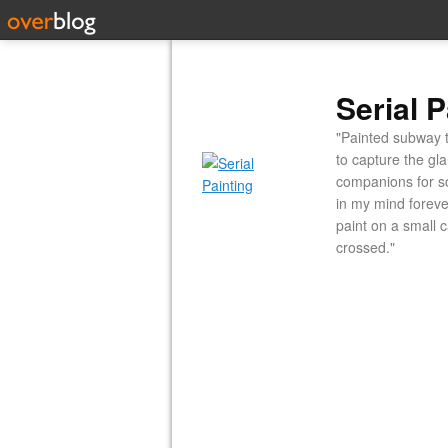
Serial P
"Painted subway t
to capture the gl
companions for so
in my mind forever
paint on a small 
crossed."