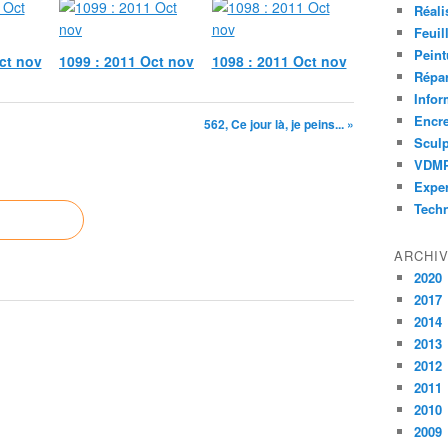
Réali
Feuil
Peint
ct nov
1099 : 2011 Oct nov
1098 : 2011 Oct nov
Répar
Infor
Encr
562, Ce jour là, je peins... »
Sculp
VDM
Exper
Tech
ARCHI
2020
2017
2014
2013
2012
2011
2010
2009