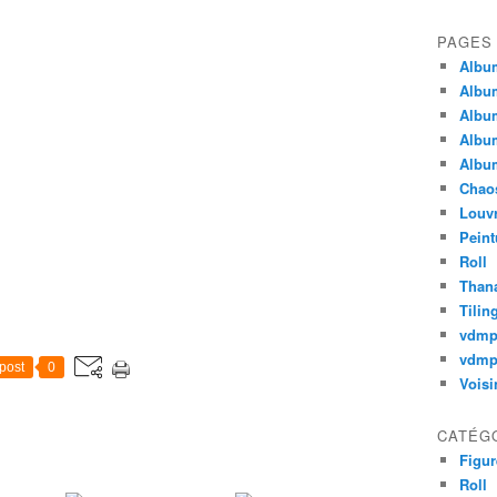
PAGES
Album
Album
Album
Album
Album
Chao
Louv
Peint
Roll
Thana
Tilin
vdm
vdmp
post
0
Voisi
CATÉG
Figur
Roll