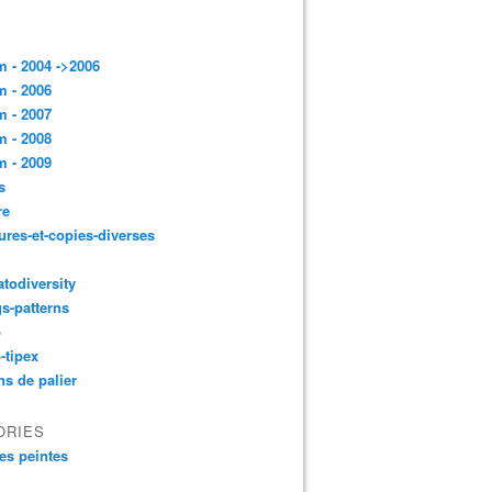
 - 2004 ->2006
 - 2006
 - 2007
 - 2008
 - 2009
s
re
ures-et-copies-diverses
todiversity
gs-patterns
p
-tipex
ns de palier
ORIES
es peintes