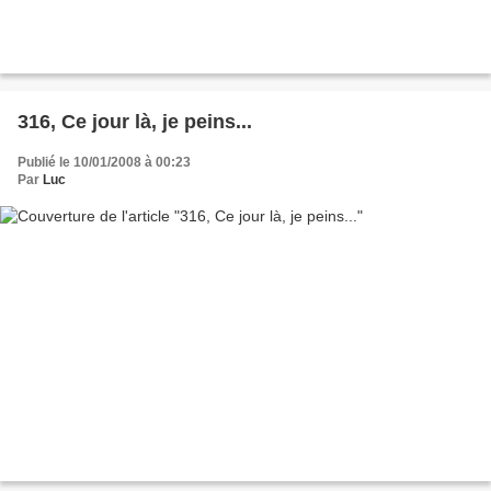
316, Ce jour là, je peins...
Publié le 10/01/2008 à 00:23
Par
Luc