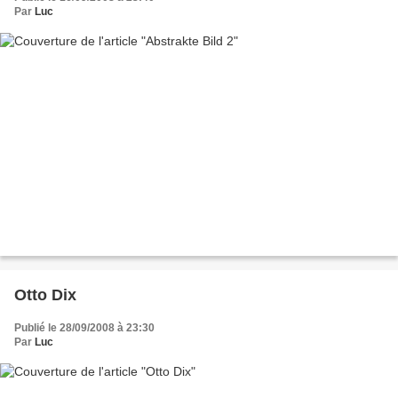
Par
Luc
Otto Dix
Publié le 28/09/2008 à 23:30
Par
Luc