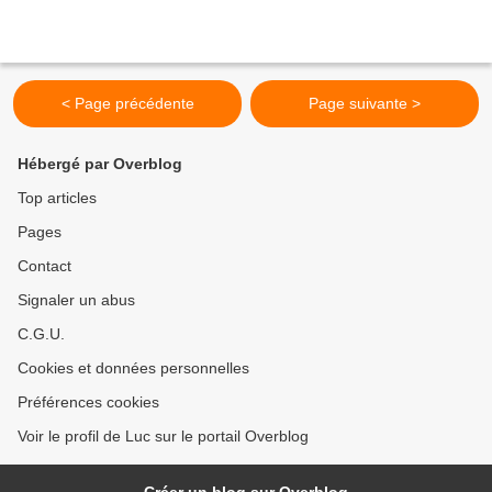
< Page précédente
Page suivante >
Hébergé par Overblog
Top articles
Pages
Contact
Signaler un abus
C.G.U.
Cookies et données personnelles
Préférences cookies
Voir le profil de Luc sur le portail Overblog