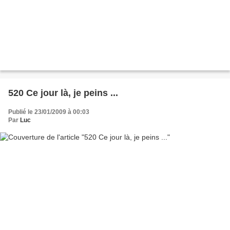
520 Ce jour là, je peins ...
Publié le 23/01/2009 à 00:03
Par
Luc