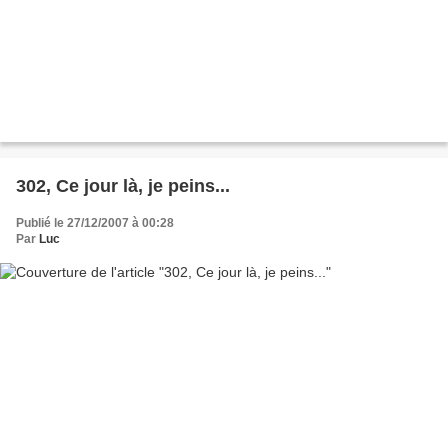
302, Ce jour là, je peins...
Publié le 27/12/2007 à 00:28
Par
Luc