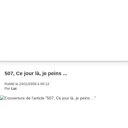
507, Ce jour là, je peins ...
Publié le 24/11/2008 à 00:12
Par
Luc