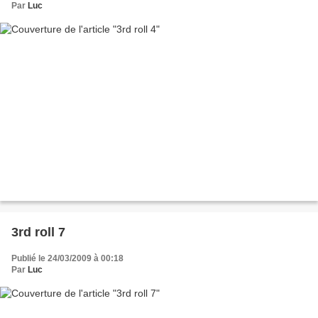
Par
Luc
3rd roll 7
Publié le 24/03/2009 à 00:18
Par
Luc